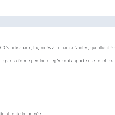
ires
Avis (0)
100 % artisanaux, façonnés à la main à Nantes, qui allient él
ue par sa forme pendante légère qui apporte une touche raf
timal toute la journée