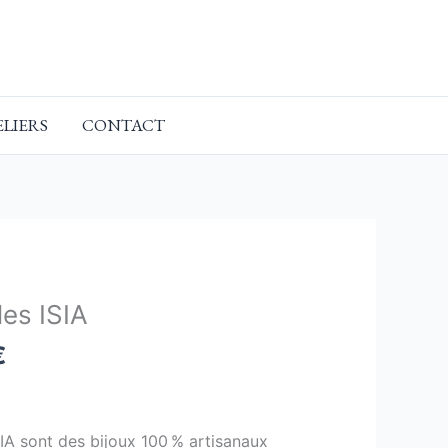
ELIERS
CONTACT
Le
prix
les ISIA
actuel
€
est :
€.
22,00 €.
SIA sont des bijoux 100 % artisanaux