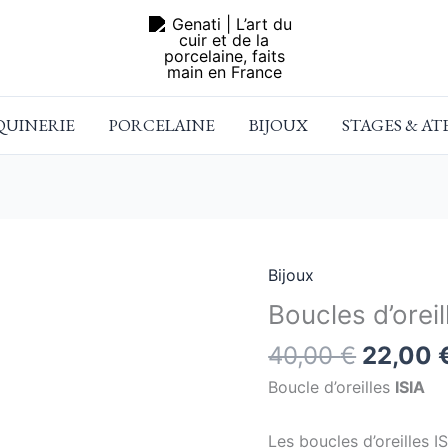
UINERIE
PORCELAINE
BIJOUX
STAGES & AT
Le
Bijoux
quantité
prix
de
Boucles d’oreil
initial
Boucles
40,00
€
22,00
était :
d'oreilles
40,00 
ISIA
Boucle d’oreilles
ISIA
Les boucles d’oreilles I