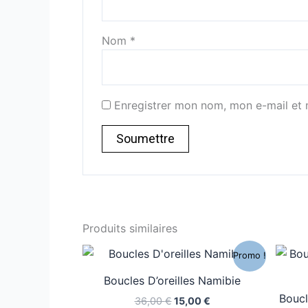
Nom
*
Enregistrer mon nom, mon e-mail et 
Produits similaires
Le
Le
Promo !
prix
prix
initial
actuel
Boucles D’oreilles Namibie
était :
est :
Boucl
36,00 €.
15,00 €.
36,00
€
15,00
€