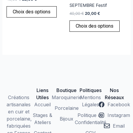
plusieurs
plusie
du
SEPTEMBRE Festif
variations.
variati
Choix des options
produi
40,00
€
20,00
€
Les
Les
options
option
Choix des options
peuvent
peuve
être
être
choisies
choisi
sur
sur
la
la
page
page
du
du
produit
produi
Liens
Boutique
Politiques
Nos
Créations
Utiles
Maroquinerie
Mentions
Réseaux
artisanales
Accueil
Légales
Facebook
Porcelaine
en cuir et
Stages &
Politique de
Instagram
porcelaine,
Bijoux
Ateliers
Confidentialité
fabriquées
Email