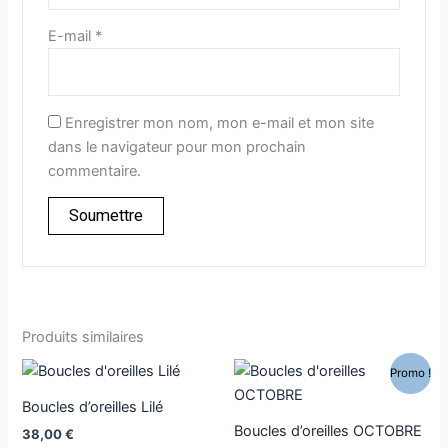
E-mail
*
Enregistrer mon nom, mon e-mail et mon site
dans le navigateur pour mon prochain
commentaire.
Produits similaires
Plage
Ce
Ce
Promo !
de
produit
produi
prix :
Boucles d’oreilles Lilé
a
22,00 €
a
Boucles d’oreilles OCTOBRE
38,00
€
à
plusieurs
plusie