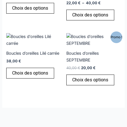
40,00 €
22,00
€
–
40,00
€
variations.
variati
Choix des options
Les
Les
Choix des options
options
option
peuvent
peuve
être
être
Le
Le
Ce
Ce
Promo !
choisies
choisi
prix
prix
produit
produi
initial
actuel
sur
sur
a
était :
est :
a
la
la
Boucles d’oreilles Lilé carrée
Boucles d’oreilles
40,00 €.
20,00 €.
plusieurs
plusie
page
page
SEPTEMBRE
38,00
€
variations.
variati
du
du
40,00
€
20,00
€
Les
Les
Choix des options
produit
produi
options
option
Choix des options
peuvent
peuve
être
être
choisies
choisi
sur
sur
la
la
page
page
du
du