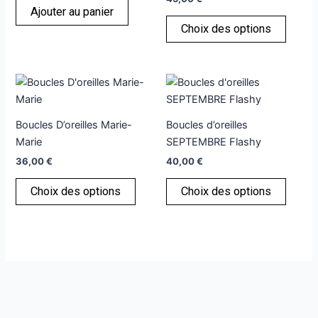
Les
Ajouter au panier
option
Choix des options
peuve
être
choisi
Ce
Ce
sur
produit
produi
la
a
a
page
Boucles D’oreilles Marie-
Boucles d’oreilles
plusieurs
plusie
du
Marie
SEPTEMBRE Flashy
variations.
variati
produi
36,00
€
40,00
€
Les
Les
options
option
Choix des options
Choix des options
peuvent
peuve
être
être
choisies
choisi
sur
sur
la
la
page
page
du
du