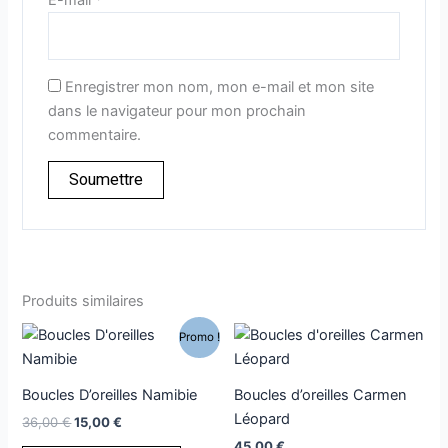
E-mail
*
Enregistrer mon nom, mon e-mail et mon site
dans le navigateur pour mon prochain
commentaire.
Produits similaires
Le
Le
Ce
Promo !
prix
prix
produi
initial
actuel
était :
est :
a
Boucles D’oreilles Namibie
Boucles d’oreilles Carmen
36,00 €.
15,00 €.
plusie
Léopard
36,00
€
15,00
€
variati
45,00
€