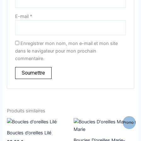
E-mail
*
Enregistrer mon nom, mon e-mail et mon site
dans le navigateur pour mon prochain
commentaire.
Produits similaires
Le
Le
Ce
Promo !
prix
prix
produit
initial
actuel
Boucles d’oreilles Lilé
a
était :
est :
Boucles D’oreilles Marie-