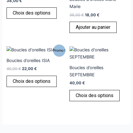
38,00
€
36,00 €.
18,00 €.
plusieurs
Marie
variations.
Choix des options
36,00
€
18,00
€
Les
options
Ajouter au panier
peuvent
être
choisies
Le
Le
Ce
Ce
Promo !
sur
prix
prix
produit
produi
initial
actuel
la
Boucles d’oreilles ISIA
était :
est :
a
a
page
Boucles d’oreilles
40,00
€
22,00
€
40,00 €.
22,00 €.
plusieurs
plusie
du
SEPTEMBRE
variations.
variati
Choix des options
produit
40,00
€
Les
Les
options
option
Choix des options
peuvent
peuve
être
être
choisies
choisi
sur
sur
la
la