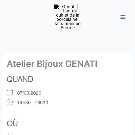
Aller
au
contenu
Atelier Bijoux GENATI
QUAND
07/03/2026
14h30 - 16h30
Télécharger ICS
Calendrier Google
iCalendar
Office 365
Outlook Live
OÙ