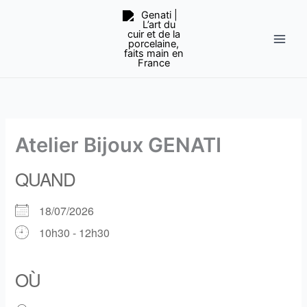
Aller
au
contenu
Atelier Bijoux GENATI
QUAND
18/07/2026
10h30 - 12h30
Télécharger ICS
Calendrier Google
iCalendar
Office 365
Outlook Live
OÙ