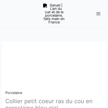
Aller
au
contenu
quantité
de
Collier
petit
coeur
ras
du
cou
en
Porcelaine
porcelaine
Collier petit coeur ras du cou en
bleu
porcelaine bleu ciel