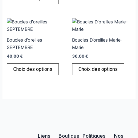
peuvent
être
choisies
Ce
Ce
sur
produit
produi
la
a
a
page
Boucles d’oreilles
Boucles D’oreilles Marie-
plusieurs
plusie
du
SEPTEMBRE
Marie
variations.
variati
produit
40,00
€
36,00
€
Les
Les
options
option
Choix des options
Choix des options
peuvent
peuve
être
être
choisies
choisi
sur
sur
la
la
page
page
du
du
produit
produi
Liens
Boutique
Politiques
Nos