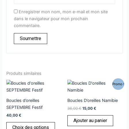
Enregistrer mon nom, mon e-mail et mon site
dans le navigateur pour mon prochain
commentaire.
Produits similaires
Le
Le
Ce
Promo !
prix
prix
produit
initial
actuel
a
était :
est :
Boucles d’oreilles
Boucles D’oreilles Namibie
36,00 €.
15,00 €.
plusieurs
SEPTEMBRE Festif
36,00
€
15,00
€
variations.
40,00
€
Les
Ajouter au panier
options
Choix des options