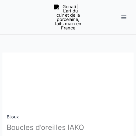
Aller
au
contenu
quantité
de
Boucles
d'oreilles
IAKO
Bijoux
Boucles d’oreilles IAKO