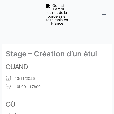
Aller
au
contenu
Stage – Création d’un étui
QUAND
13/11/2025
10h00 - 17h00
Télécharger ICS
Calendrier Google
iCalendar
Office 365
Outlook Live
OÙ