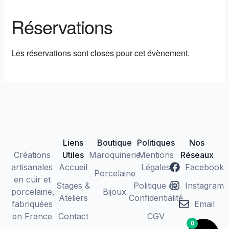
Réservations
Les réservations sont closes pour cet évènement.
Liens
Boutique
Politiques
Nos
Créations
Utiles
Maroquinerie
Mentions
Réseaux
artisanales
Accueil
Légales
Facebook
Porcelaine
en cuir et
Stages &
Politique de
Instagram
porcelaine,
Bijoux
Ateliers
Confidentialité
fabriquées
Email
en France
Contact
CGV
0