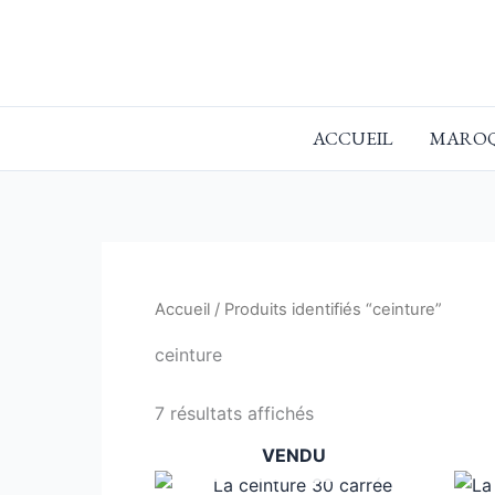
Aller
au
contenu
ACCUEIL
MAROQ
Accueil
/ Produits identifiés “ceinture”
ceinture
7 résultats affichés
VENDU